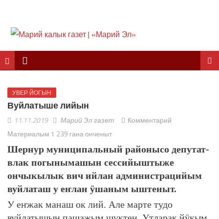
УВЕР ЙОГЫН
Вуйлатыше лийын
11.11.2019
Марий Эл газет
Комментарий
Материалым 1 239 гана онченыт
Шернур муниципальный районысо депутат-
влак погынымашын сессийыштыже
ончыкылык вич ийлан администрацийым
вуйлаташ у еҥлан ӱшаным ыштеныт.
У еҥжак манаш ок лий. Але марте тудо
вуйлатышын пашажым шуктен. Утларак йӱкым