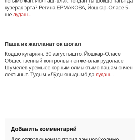
погымо жап. Йолташ-влак, тендан ты шокшо пагытда
кузерак эрта? Регина ЕРМАКОВА, Йошкар-Оласе 5-
ше
лудаш…
Паша ик жапланат ок шогал
Кодшо кугарнян, 30 августышто, Йошкар-Оласе
Общественный контрольын еҥже-влак рӱдоласе
Шумелёв уремысе корным олмыктымо пашам ончен
лектыныт. Тудым «Лӱдыкшыдымӧ да
лудаш…
Добавить комментарий
Для отправки комментария вам необходимо