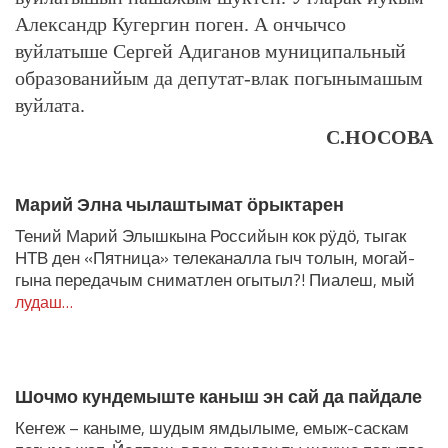
Александр Кугергин поген. А ончычсо
вуйлатыше Сергей Адиганов муниципальный
образованийым да депутат-влак погынымашым
вуйлата.
С.НОСОВА
ЛУДАШ ТЕМЛЕНА:
Марий Элна чылаштымат ӧрыктарен
Тений Марий Элышкына Российын кок рӱдӧ, тыгак
НТВ ден «Пятница» телеканалла гыч толын, могай-
гына передачым сниматлен огытыл?! Пиалеш, мый
лудаш…
Шочмо кундемыште каныш эн сай да пайдале
Кеҥеж – каныме, шудым ямдылыме, емыж-саскам