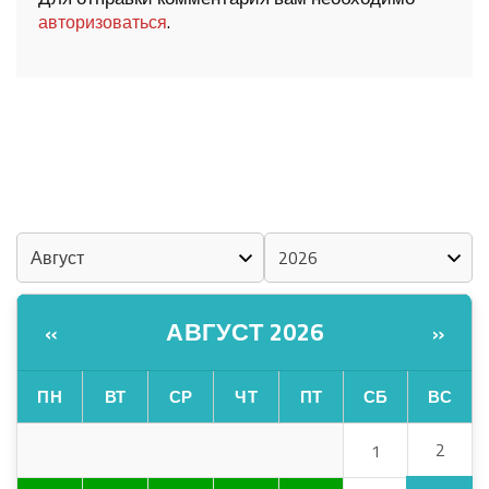
.
авторизоваться
ШОЧМО КУНДЕМЫМ АРАЛАШ ШОГАЛ
«ZА МАРИЙ ЭЛ»
ШКЕНАН-ВЛАК КОКЛАШ УШНО
КАЛЕНДАРЬ
АВГУСТ 2026
«
»
ПН
ВТ
СР
ЧТ
ПТ
СБ
ВС
2
1