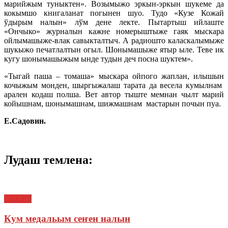
марийжым туныктен». Возымыжо эркын-эркын шукеме да
кокымшо книгаланат погынен шуо. Тудо «Кузе Кожай
ўдырым налын» лўм дене лекте. Пытартыш ийлаште
«Ончыко» журналын кажне номерыштыже гаяк мыскара
ойлымашыже-влак савыкталтыч. А радиошто каласкалымыже
шукыжо печатлалтын огыл. Шонымашыже ятыр ыле. Теве ик
кугу шонымашыжым ынде тудын деч посна шуктем».
«Тыгай паша – томаша» мыскара ойпого жаплан, илышын
кочыжым монден, шыргыжалаш тарата да весела кумылнам
арален кодаш полша. Вет автор тыште мемнан чылт марий
койышнам, шонымашнам, шижмашнам мастарын почын пуа.
Е.Садовин.
Лудаш темлена:
СПОРТ
Кум медальым сеҥен налын