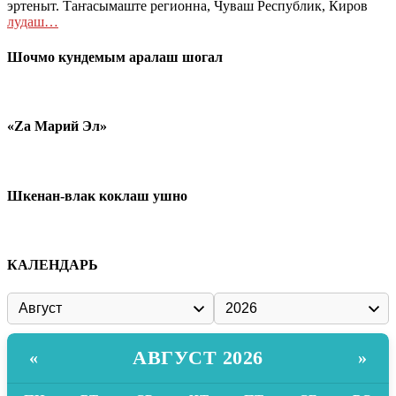
эртеныт. Таҥасымаште регионна, Чуваш Республик, Киров
лудаш…
Шочмо кундемым аралаш шогал
«Zа Марий Эл»
Шкенан-влак коклаш ушно
КАЛЕНДАРЬ
АВГУСТ 2026
«
»