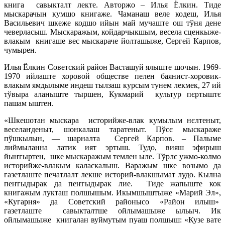
книга савыкталт лекте. Авторжо – Илья Ёлкин. Тиде
мыскарачын кумшо книгаже. Чаманаш веле кодеш, Илья
Васильевич шкеже кодшо ийын май мучаште ош тўня дене
чеверласыш. Мыскаражым, койдарчыкшым, весела сценкыже-
влакым книгаше вес мыскараче йолташыже, Сергей Карпов,
чумырен.
Илья Ёлкин Советский район Васташуй ялыште шочын. 1969-
1970 ийлаште хоровой обществе пелен баянист-хоровик-
влакым ямдылыме индеш тылзаш курсым тунем лекмек, 27 ий
тўвыра аланыште тыршен, Кукмарий культур пєртыштє
пашам ыштен.
«Шкешотан мыскара историйже-влак кумылым нєлтеныт,
веселаҥденыт, шонкалаш таратеныт. Пўсє мыскараже
пўшкылын, — шарналта Сергей Карпов. – Палыме
лиймыланна латик ият эртыш. Тудо, вияш эфирыш
йыҥгыртен, шке мыскаражым темлен ыле. Тўрлє ужмо-колмо
историйже-влакым каласкалыш. Варажым шке возымо да
газетлаште печатлалт лекше историй-влакшымат лудо. Кылна
пеҥгыдырак да пеҥгыдырак лие. Тиде жапыште кок
книгажым лукташ полшышым. Икымшыштыже «Марий Эл»,
«Кугарня» да Советский районысо «Район илыш»
газетлаште савыкталтше ойлымашыже ыльыч. Ик
ойлымашыже книгалан вуймутым пуаш полшыш: «Кузе вате