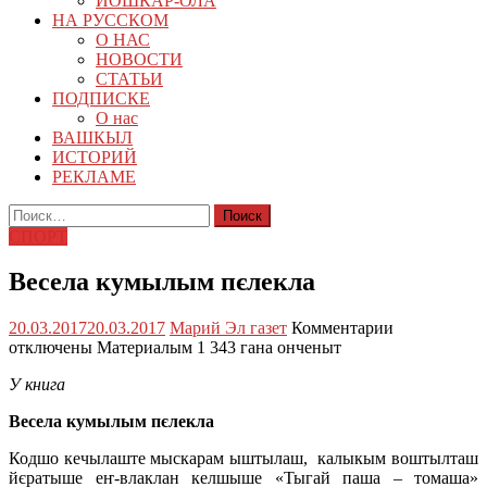
ЙОШКАР-ОЛА
НА РУССКОМ
О НАС
НОВОСТИ
СТАТЬИ
ПОДПИСКЕ
О нас
ВАШКЫЛ
ИСТОРИЙ
РЕКЛАМЕ
Найти:
СПОРТ
Весела кумылым пєлекла
к
20.03.2017
20.03.2017
Марий Эл газет
Комментарии
записи
отключены
Материалым 1 343 гана онченыт
Весела
У книга
кумылым
пєлекла
Весела кумылым пєлекла
Кодшо кечылаште мыскарам ыштылаш, калыкым воштылташ
йєратыше еҥ-влаклан келшыше «Тыгай паша – томаша»