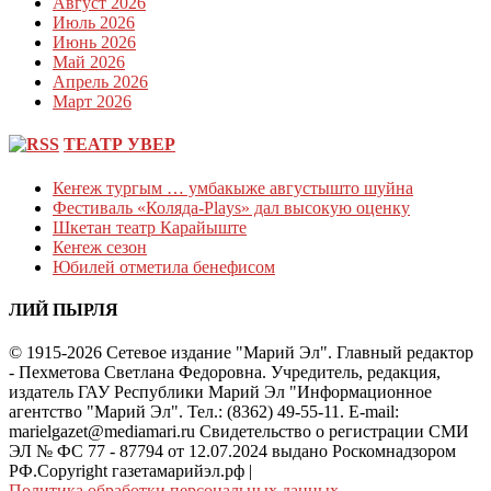
Август 2026
Июль 2026
Июнь 2026
Май 2026
Апрель 2026
Март 2026
ТЕАТР УВЕР
Кеҥеж тургым … умбакыже августышто шуйна
Фестиваль «Коляда-Plays» дал высокую оценку
Шкетан театр Карайыште
Кеҥеж сезон
Юбилей отметила бенефисом
ЛИЙ ПЫРЛЯ
© 1915-2026 Сетевое издание "Марий Эл". Главный редактор
- Пехметова Светлана Федоровна. Учредитель, редакция,
издатель ГАУ Республики Марий Эл "Информационное
агентство "Марий Эл". Тел.: (8362) 49-55-11. E-mail:
marielgazet@mediamari.ru Свидетельство о регистрации СМИ
ЭЛ № ФС 77 - 87794 от 12.07.2024 выдано Роскомнадзором
РФ.Copyright газетамарийэл.рф
|
Политика обработки персональных данных