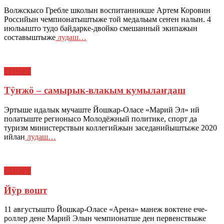
Волжскысо Гребле школын воспитанникше Артем Коровин
Российын чемпионатыштыже той медальым сеҥен налын. 4
июльышто тудо байдарке-двойко смешанный экипажын
составыштыже
лудаш…
СПОРТ
Тӱҥжӧ – самырык-влакым кумылаҥдаш
Эртыше идалык мучаште Йошкар-Оласе «Марий Эл» ий
полатыште регионысо Молодёжный политике, спорт да
туризм министерствын коллегийжын заседанийыштыже 2020
ийлан
лудаш…
СПОРТ
Йӱр вошт
11 августышто Йошкар-Оласе «Арена» манеж воктене ече-
роллер дене Марий Элын чемпионатше ден первенствыже