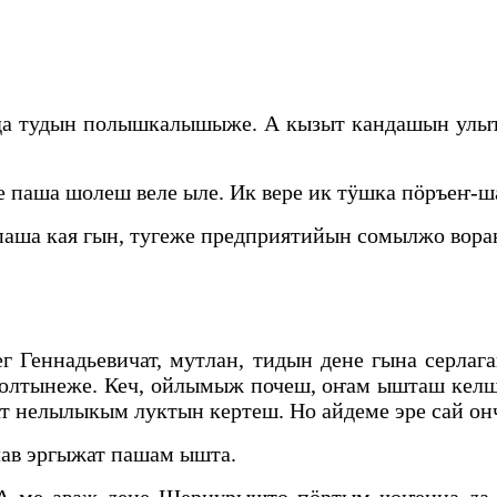
а тудын полышкалышыже. А кызыт кандашын улыт
паша шолеш веле ыле. Ик вере ик тӱшка пӧръеҥ-ш
ша кая гын, тугеже предприятийын сомылжо ворана
г Геннадьевичат, мутлан, тидын дене гына серла
колтынеже. Кеч, ойлымыж почеш, оҥам ышташ кел
т нелылыкым луктын кертеш. Но айдеме эре сай 
ав эргыжат пашам ышта.