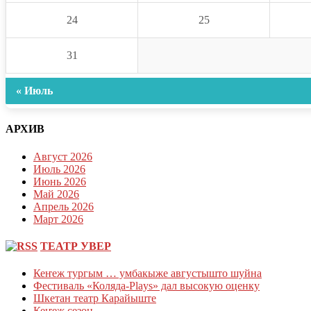
24
25
31
« Июль
АРХИВ
Август 2026
Июль 2026
Июнь 2026
Май 2026
Апрель 2026
Март 2026
ТЕАТР УВЕР
Кеҥеж тургым … умбакыже августышто шуйна
Фестиваль «Коляда-Plays» дал высокую оценку
Шкетан театр Карайыште
Кеҥеж сезон