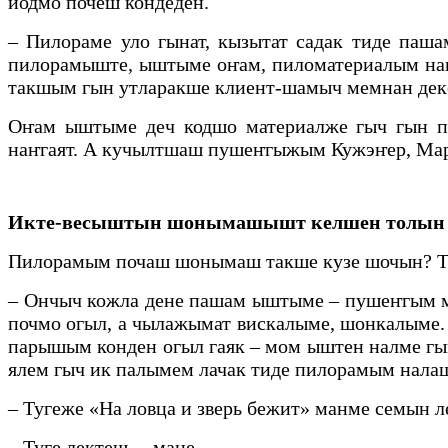
йодмо почеш кондеден.
– Пилораме уло гынат, кызытат садак тиде па
пилорамыште, ыштыме оҥам, пиломатериалым на
такшым гын утларакше клиент-шамыч мемнан деке
Оҥам ыштыме деч кодшо материалже гыч гын п
наҥгаят. А кучылтшаш пушеҥгыжым Кужэҥер, Марий
Икте-весыштын шонымашышт келшен толын
Пилорамым почаш шонымаш такше кузе шочын? Ти
– Ончыч кожла дене пашам ыштыме – пушеҥгым м
почмо огыл, а чылажымат вискалыме, шонкалыме
парышым конден огыл гаяк – мом ыштен налме гы
ялем гыч ик палымем лачак тиде пилорамым нала
– Тугеже «На ловца и зверь бежит» манме семы
– Туге лектеш, – мане.