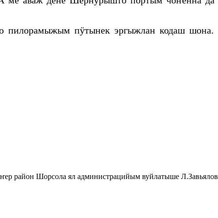
 А ме аваж дене Шернурышто пӧртым чоҥенна да
до пилорамыжым пӱтынек эргыжлан кодаш шона
эҥер район Шорсола ял администрацийым вуйлатыше Л.Завьялов