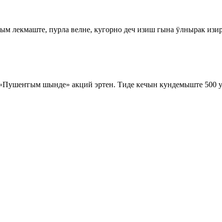
м лекмаште, пурла велне, кугорно деч изиш гына ӱлнырак изир
 «Пушеҥгым шынде» акций эртен. Тиде кечын кундемыште 500 у