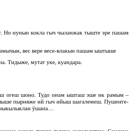
. Но нунын кокла гыч чыланжак тыште эре пашам
амычын, вес вере весе-влакын пашам ыштыше
. Тидыже, мутат уке, куандара.
гаш огеш шоно. Тудо оҥам ышташ эше ик рамым –
шыше пырняже ий гыч ийыш шагалемеш. Пушеҥге-
ончыкылыклан ӱшана…