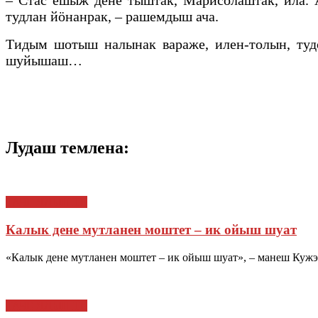
– Стас ешыж дене тыштак, Марисолаштак, ила.
тудлан йӧнанрак, – рашемдыш ача.
Тидым шотыш налынак вараже, илен-толын, ту
шуйышаш…
Лудаш темлена:
ТАЧЕ ЯЛЫШТЕ
Калык дене мутланен моштет – ик ойыш шуат
«Калык дене мутланен моштет – ик ойыш шуат», – манеш Куж
ТАЧЕ ЯЛЫШТЕ