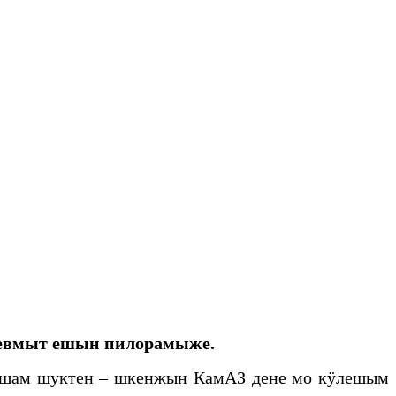
еевмыт ешын пилорамыже.
 пашам шуктен – шкенжын КамАЗ дене мо кӱлешым