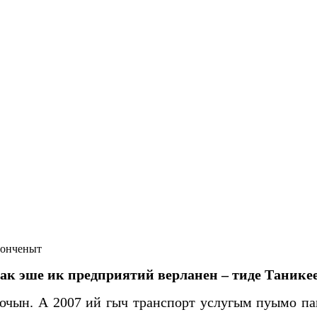
 онченыт
ак эше ик предприятий верланен – тиде Таник
 почын. А 2007 ий гыч транспорт услугым пуымо