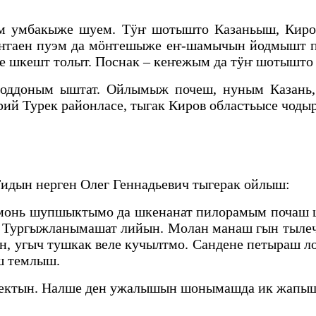
шам умбакыже шуем. Тӱҥ шотышто Казаньыш, Киро
ҥгаен пуэм да мӧҥгешыже еҥ-шамычын йодмышт п
 шкешт толыт. Поснак – кеҥежым да тӱҥ шотышто 
оддоным ыштат. Ойлымыж почеш, нуным Казань
 Турек районласе, тыгак Киров областьысе чодыра
дын нерген Олег Геннадьевич тыгерак ойлыш:
онь шупшыктымо да шкенанат пилорамым почаш ш
. Тургыжланымашат лийын. Молан манаш гын тылеч
н, угыч тушкак веле кучылтмо. Сандене петыраш
ш темлыш.
н лектын. Налше ден ужалышын шонымашда ик жапы