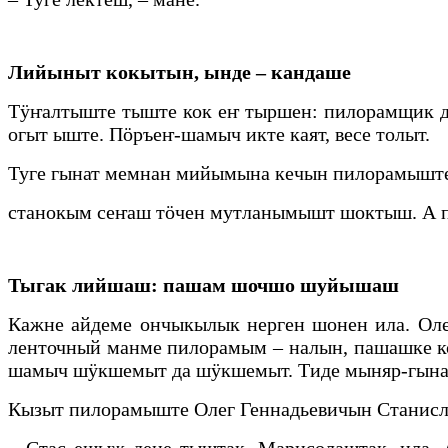
Лийыныт кокытын, ынде – кандаше
Тӱҥалтыште тыште кок еҥ тыршен: пилорамщик д
огыт ыште. Пӧръеҥ-шамыч икте каят, весе толыт.
Туге гынат мемнан мийымына кечын пилорамыште 
станокым сеҥаш тӧчен мутланымышт шоктыш. А па
Тыгак лийшаш: пашам шочшо шуйышаш
Кажне айдеме ончыкылык нерген шонен ила. Оле
ленточный манме пилорамым – налын, пашашке 
шамыч шӱкшемыт да шӱкшемыт. Тиде мыняр-гына
Кызыт пилорамыште Олег Геннадьевичын Станисл