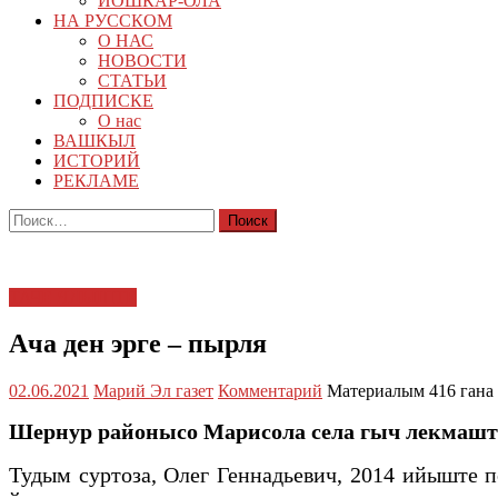
ЙОШКАР-ОЛА
НА РУССКОМ
О НАС
НОВОСТИ
СТАТЬИ
ПОДПИСКЕ
О нас
ВАШКЫЛ
ИСТОРИЙ
РЕКЛАМЕ
Найти:
ТАЧЕ ЯЛЫШТЕ
Ача ден эрге – пырля
02.06.2021
Марий Эл газет
Комментарий
Материалым 416 гана
Шернур районысо Марисола села гыч лекмашт
Тудым суртоза, Олег Геннадьевич, 2014 ийыште