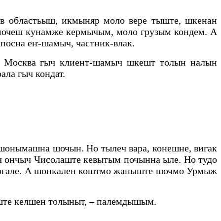
в областьыш, икмыняр моло вере тыште, шкенан
очеш кунамже кермычым, моло грузым кондем. А
посна еҥ-шамыч, частник-влак.
, Москва гыч клиент-шамыч шкешт толын налын
ла гыч кондат.
онымашна шочын. Но тылеч вара, конешне, вигак
 ончыч Чисолаште кевытым почынна ыле. Но тудо
 логале. А шонкален коштмо жапыште шочмо Урмыж
ште келшен толыныт, – палемдышым.