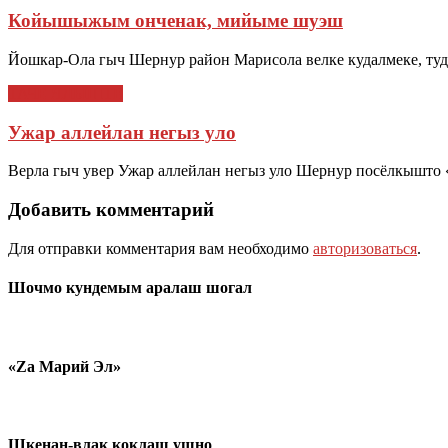
Койышыжым онченак, мийыме шуэш
Йошкар-Ола гыч Шернур район Марисола велке кудалмеке, туды
ТАЧЕ ЯЛЫШТЕ
Ужар аллейлан негыз уло
Верла гыч увер Ужар аллейлан негыз уло Шернур посёлкышто
Добавить комментарий
Для отправки комментария вам необходимо
авторизоваться
.
Шочмо кундемым аралаш шогал
«Zа Марий Эл»
Шкенан-влак коклаш ушно