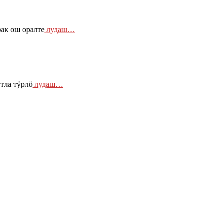
ак ош оралте
лудаш…
тла тӱрлӧ
лудаш…