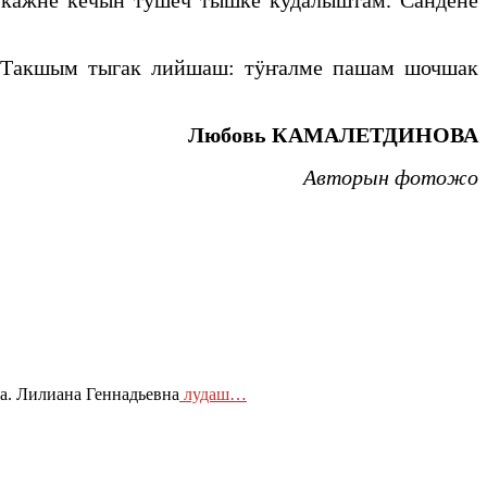
 кажне кечын тушеч тышке кудалыштам. Сандене
. Такшым тыгак лийшаш: тӱҥалме пашам шочшак
Любовь КАМАЛЕТДИНОВА
Авторын фотожо
а. Лилиана Геннадьевна
лудаш…