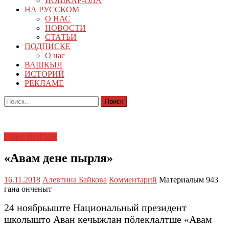
ЙОШКАР-ОЛА
НА РУССКОМ
О НАС
НОВОСТИ
СТАТЬИ
ПОДПИСКЕ
О нас
ВАШКЫЛ
ИСТОРИЙ
РЕКЛАМЕ
Найти:
УВЕР ЙОГЫН
«Авам дене пырля»
16.11.2018
Алевтина Байкова
Комментарий
Материалым 943
гана онченыт
24 ноябрьыште Национальный президент
школышто Аван кечыжлан пӧлеклалтше «Авам