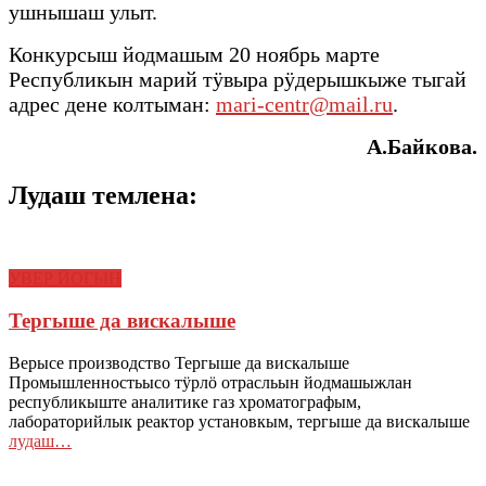
ушнышаш улыт.
Конкурсыш йодмашым 20 ноябрь марте
Республикын марий тӱвыра рӱдерышкыже тыгай
адрес дене колтыман:
mari-centr@mail.ru
.
А.Байкова.
Лудаш темлена:
УВЕР ЙОГЫН
Тергыше да вискалыше
Верысе производство Тергыше да вискалыше
Промышленностьысо тӱрлӧ отрасльын йодмашыжлан
республикыште аналитике газ хроматографым,
лабораторийлык реактор установкым, тергыше да вискалыше
лудаш…