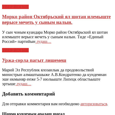
УВЕР ЙОГЫН
Морко район Октябрьский ял шотан илемыште
верысе мечеть у сыным налын.
У сын чоным куандара Морко район Октябрьский ял шотан
илемыште верысе мечеть у сыным налын. Тиде «Единый
Россий» партийын
лудаш…
УВЕР ЙОГЫН
Уржа-сорла пагыт лишемеш
Марий Эл Республик ялозанлык да продовольствий
министрын алмаштышыже А.В.Кондратенко да кундемнан
эше икмыняр еҥже 5-7 июльыште Липецк областьыште
эртыше
лудаш…
Добавить комментарий
Для отправки комментария вам необходимо
авторизоваться
.
Шочмо кундемым аралаш шогал