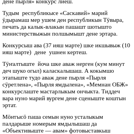
дене пырля» конкурс лиеш.
Тудым республикысе «Саскавий» марий
ӱдырамаш мер ушем ден республикын Тӱвыра,
печать да калык-влакын пашашт шотышто
министерствыжын полшымышт дене эртара.
Конкурсыш ава (37 ияш марте) шке икшывыж (10
ияш марте) дене ушнен кертеш.
Тӱҥалтыште йоча шке аваж нерген (кум минут
деч шуко огыл) каласкалышаш. А кокымшо
этапыште тудо аваж дене пырля «Пырля
сӱретлена», «Пырля ямдылена», «Мемнан ОБЖ»
конкурслаште мастарлыкым ончыкта. Тиддеч
вара нуно марий вургем дене сценыште коштын
эртат.
Мӧҥгысӧ паша семын нуно усталыкым
палдарыше номерым ямдылышаш да
«Объективыште — авам» фотовыставкыш