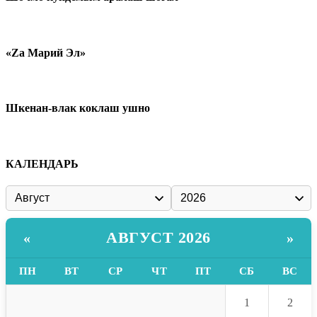
«Zа Марий Эл»
Шкенан-влак коклаш ушно
КАЛЕНДАРЬ
АВГУСТ 2026
«
»
ПН
ВТ
СР
ЧТ
ПТ
СБ
ВС
1
2